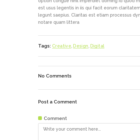
option congue nihil imperdiet doming id quod m
est usus legentis in iis qui facit eorum claritat
legunt saepius. Claritas est etiam processus d
notare quam littera
Tags:
Creative
,
Design
,
Digital
No Comments
Post a Comment
Comment