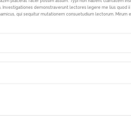
azim placerat facer possim assum. Typi non habent claritatem ins
em. Investigationes demonstraverunt lectores legere me lius quod ii
ynamicus, qui sequitur mutationem consuetudium lectorum. Mirum e