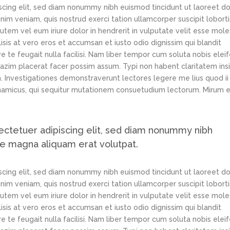
scing elit, sed diam nonummy nibh euismod tincidunt ut laoreet d
im veniam, quis nostrud exerci tation ullamcorper suscipit loborti
tem vel eum iriure dolor in hendrerit in vulputate velit esse mole
lisis at vero eros et accumsan et iusto odio dignissim qui blandit
e te feugait nulla facilisi. Nam liber tempor cum soluta nobis elei
azim placerat facer possim assum. Typi non habent claritatem ins
em. Investigationes demonstraverunt lectores legere me lius quod ii
ynamicus, qui sequitur mutationem consuetudium lectorum. Mirum e
ectetuer adipiscing elit, sed diam nonummy nibh
re magna aliquam erat volutpat.
scing elit, sed diam nonummy nibh euismod tincidunt ut laoreet d
im veniam, quis nostrud exerci tation ullamcorper suscipit loborti
tem vel eum iriure dolor in hendrerit in vulputate velit esse mole
lisis at vero eros et accumsan et iusto odio dignissim qui blandit
e te feugait nulla facilisi. Nam liber tempor cum soluta nobis elei