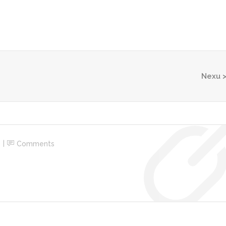
Home
Why Nexu?
How it Works
S
Nexu
Comments