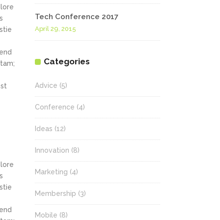
olore
Tech Conference 2017
s
April 29, 2015
stie
fend
Categories
itam;
Advice
(5)
st
Conference
(4)
Ideas
(12)
Innovation
(8)
olore
Marketing
(4)
s
stie
Membership
(3)
fend
Mobile
(8)